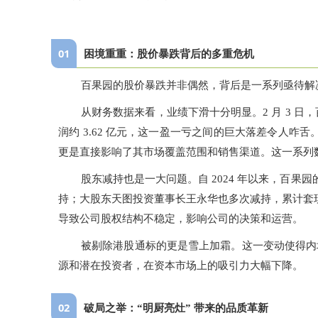
0
1
困境重重：股价暴跌背后的多重危机
百果园的股价暴跌并非偶然，背后是一系列亟待解
从财务数据来看，业绩下滑十分明显。2 月 3 日，百
润约 3.62 亿元，这一盈一亏之间的巨大落差令人咋
更是直接影响了其市场覆盖范围和销售渠道。这一系列
股东减持也是一大问题。自 2024 年以来，百果园
持；大股东
天图投资
董事长王永华也多次减持，累计套现
导致公司股权结构不稳定，影响公司的决策和运营。
被剔除港股通标的更是雪上加霜。这一变动使得内
源和潜在投资者，在资本市场上的吸引力大幅下降。
0
2
破局之举：“明厨亮灶” 带来的品质革新