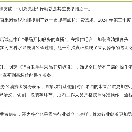
突破，“明厨亮灶” 行动就是其重要举措之一。
园敏锐地捕捉到了这一市场痛点和消费需求。2024 年第三季度，百果
分门店试点推广“果品开切服务的直播”。在操作吧台上加装高清摄像
结前实时查看水果洗切的全过程。这一举措真正实现了果切操作的透
升。制定《吧台卫生与果品开切标准》，确保全国所有门店的操作
能享受到高标准的果切服务。
过该服务的消费者纷纷表示，直播功能让他们对百果园的水果品质更加
果清洗、切割、包装等环节。店内工作人员严格按照标准操作，全
和消费者信誉，还为整个水果零售行业树立了榜样，推动行业朝着更加