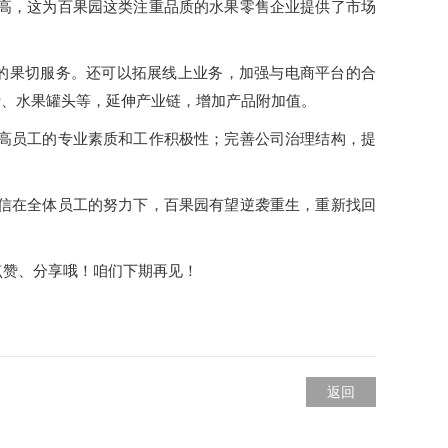
高，这为百果园这类注重品质的水果零售企业提供了市场
全的果切服务。还可以拓展线上业务，加强与电商平台的合
汁、水果罐头等，延伸产业链，增加产品附加值。
高员工的专业素质和工作积极性；完善公司治理结构，提
信在全体员工的努力下，百果园有望逆袭重生，重新找回
点赞、分享哦！咱们下期再见！
返回